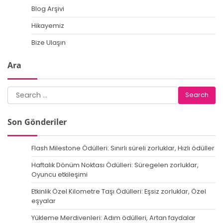
Blog Arşivi
Hikayemiz
Bize Ulaşın
Ara
Search
for:
Son Gönderiler
Flash Milestone Ödülleri: Sınırlı süreli zorluklar, Hızlı ödüller
Haftalık Dönüm Noktası Ödülleri: Süregelen zorluklar,
Oyuncu etkileşimi
Etkinlik Özel Kilometre Taşı Ödülleri: Eşsiz zorluklar, Özel
eşyalar
Yükleme Merdivenleri: Adım ödülleri, Artan faydalar