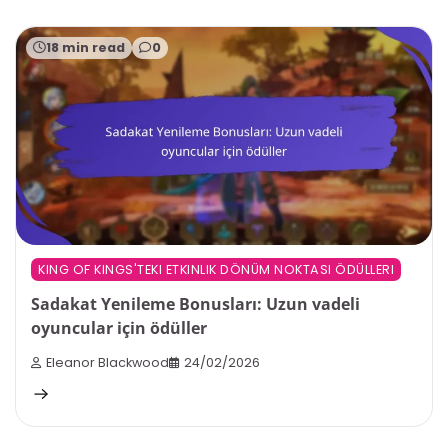
18 min read
0
KING OF KINGS'TEKI ETKINLIK DÖNÜM NOKTASI ÖDÜLLERI
Sadakat Yenileme Bonusları: Uzun vadeli
oyuncular için ödüller
Eleanor Blackwood
24/02/2026