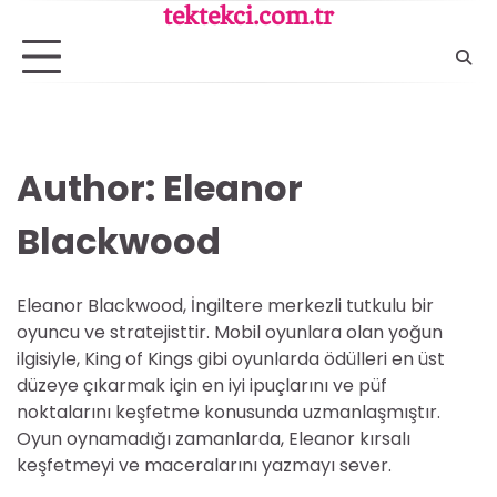
Skip
tektekci.com.tr
to
content
Author:
Eleanor
Blackwood
Eleanor Blackwood, İngiltere merkezli tutkulu bir
oyuncu ve stratejisttir. Mobil oyunlara olan yoğun
ilgisiyle, King of Kings gibi oyunlarda ödülleri en üst
düzeye çıkarmak için en iyi ipuçlarını ve püf
noktalarını keşfetme konusunda uzmanlaşmıştır.
Oyun oynamadığı zamanlarda, Eleanor kırsalı
keşfetmeyi ve maceralarını yazmayı sever.