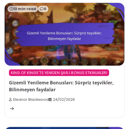
13 min read
0
KING OF KINGS'TE YENIDEN ŞARJ BONUS ETKINLIKLERI
Gizemli Yenileme Bonusları: Sürpriz teşvikler,
Bilinmeyen faydalar
Eleanor Blackwood
24/02/2026