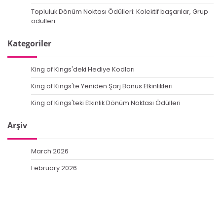
Topluluk Dönüm Noktası Ödülleri: Kolektif başarılar, Grup
ödülleri
Kategoriler
King of Kings'deki Hediye Kodları
King of Kings'te Yeniden Şarj Bonus Etkinlikleri
King of Kings'teki Etkinlik Dönüm Noktası Ödülleri
Arşiv
March 2026
February 2026