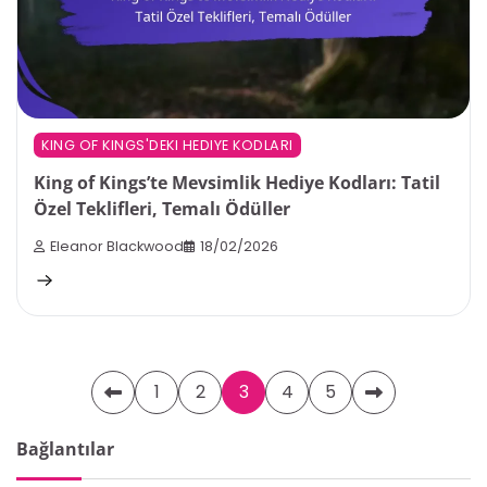
KING OF KINGS'DEKI HEDIYE KODLARI
King of Kings’te Mevsimlik Hediye Kodları: Tatil
Özel Teklifleri, Temalı Ödüller
Eleanor Blackwood
18/02/2026
Posts
1
2
3
4
5
pagination
Bağlantılar