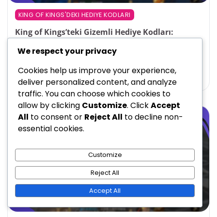
KING OF KINGS'DEKI HEDIYE KODLARI
King of Kings’teki Gizemli Hediye Kodları:
Sürpriz Ödüller, Bilinmeyen Faydalar
We respect your privacy
Eleanor Blackwood
10/03/2026
14 Min Read
0
Cookies help us improve your experience,
deliver personalized content, and analyze
traffic. You can choose which cookies to
allow by clicking
Customize
. Click
Accept
All
to consent or
Reject All
to decline non-
essential cookies.
Customize
Reject All
Accept All