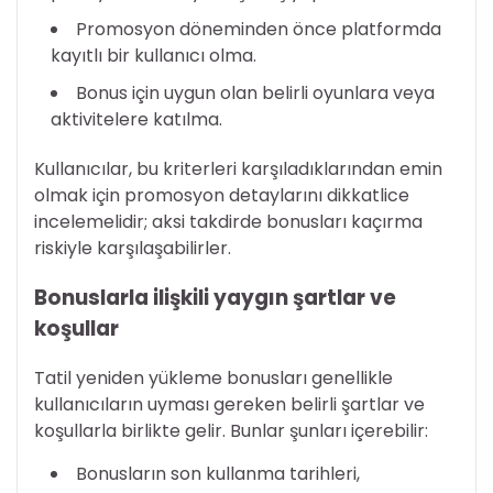
Promosyon döneminden önce platformda
kayıtlı bir kullanıcı olma.
Bonus için uygun olan belirli oyunlara veya
aktivitelere katılma.
Kullanıcılar, bu kriterleri karşıladıklarından emin
olmak için promosyon detaylarını dikkatlice
incelemelidir; aksi takdirde bonusları kaçırma
riskiyle karşılaşabilirler.
Bonuslarla ilişkili yaygın şartlar ve
koşullar
Tatil yeniden yükleme bonusları genellikle
kullanıcıların uyması gereken belirli şartlar ve
koşullarla birlikte gelir. Bunlar şunları içerebilir:
Bonusların son kullanma tarihleri,