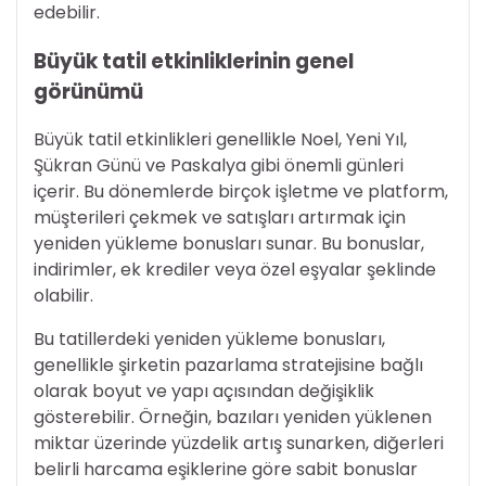
edebilir.
Büyük tatil etkinliklerinin genel
görünümü
Büyük tatil etkinlikleri genellikle Noel, Yeni Yıl,
Şükran Günü ve Paskalya gibi önemli günleri
içerir. Bu dönemlerde birçok işletme ve platform,
müşterileri çekmek ve satışları artırmak için
yeniden yükleme bonusları sunar. Bu bonuslar,
indirimler, ek krediler veya özel eşyalar şeklinde
olabilir.
Bu tatillerdeki yeniden yükleme bonusları,
genellikle şirketin pazarlama stratejisine bağlı
olarak boyut ve yapı açısından değişiklik
gösterebilir. Örneğin, bazıları yeniden yüklenen
miktar üzerinde yüzdelik artış sunarken, diğerleri
belirli harcama eşiklerine göre sabit bonuslar