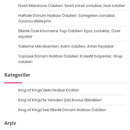
Flash Milestone Ödülleri: Sınırlı süreli zorluklar, Hızlı ödüller
Haftalık Dönüm Noktası Ödülleri: Süregelen zorluklar,
Oyuncu etkileşimi
Etkinlik Özel Kilometre Taşı Ödülleri: Eşsiz zorluklar, Özel
eşyalar
Yükleme Merdivenleri: Adım ödülleri, Artan faydalar
Topluluk Dönüm Noktası Ödülleri: Kolektif başarılar, Grup
ödülleri
Kategoriler
King of Kings'deki Hediye Kodları
King of Kings'te Yeniden Şarj Bonus Etkinlikleri
King of Kings'teki Etkinlik Dönüm Noktası Ödülleri
Arşiv