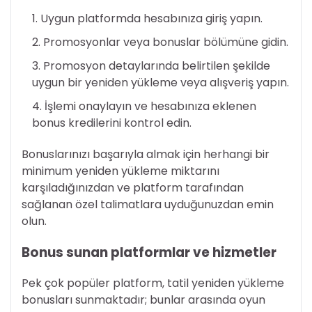
Uygun platformda hesabınıza giriş yapın.
Promosyonlar veya bonuslar bölümüne gidin.
Promosyon detaylarında belirtilen şekilde
uygun bir yeniden yükleme veya alışveriş yapın.
İşlemi onaylayın ve hesabınıza eklenen
bonus kredilerini kontrol edin.
Bonuslarınızı başarıyla almak için herhangi bir
minimum yeniden yükleme miktarını
karşıladığınızdan ve platform tarafından
sağlanan özel talimatlara uyduğunuzdan emin
olun.
Bonus sunan platformlar ve hizmetler
Pek çok popüler platform, tatil yeniden yükleme
bonusları sunmaktadır; bunlar arasında oyun