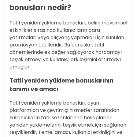
bonusları nedir?
Tatil yeniden yükleme bonusları, belirli mevsimsel
etkinlikler sırasında kullanıcıların para
yatırmaları veya alışveriş yapmaları için sunulan
promosyon ödülleridir. Bu bonuslar, tatil
dönemlerinde ek değer sağlayarak harcamayı
teşvik etmeyi ve kullanıcı etkileşimini artırmayı
amaçlar.
Tatil yeniden yükleme bonuslarının
tanımı ve amacı
Tatil yeniden yükleme bonusları, oyun
platformları ve çevrimiçi hizmetler tarafından
kullanıcıların tatil sezonlarında hesaplarını
yeniden yüklemelerini teşvik etmek için sağlanan
teşviklerdir. Temel amacı, kullanıcı etkinliğini ve