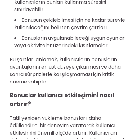
kullanıcıların bunları kullanma süresini
sınırlayabilir.
Bonusun çekilebilmesi için ne kadar süreyle
kullanılacağını belirten çevrim şartları.
Bonusların uygulanabileceği uygun oyunlar
veya aktiviteler üzerindeki kısıtlamalar.
Bu şartları anlamak, kullanıcıların bonusların
avantajlarını en üst düzeye çıkarması ve daha
sonra sürprizlerle karşılaşmaması için kritik
öneme sahiptir.
Bonuslar kullanıcı etkileşimini nasıl
artırır?
Tatil yeniden yükleme bonusları, daha
ödüllendirici bir deneyim yaratarak kullanıcı
etkileşimini önemli ölçüde artırır. Kullanıcıları