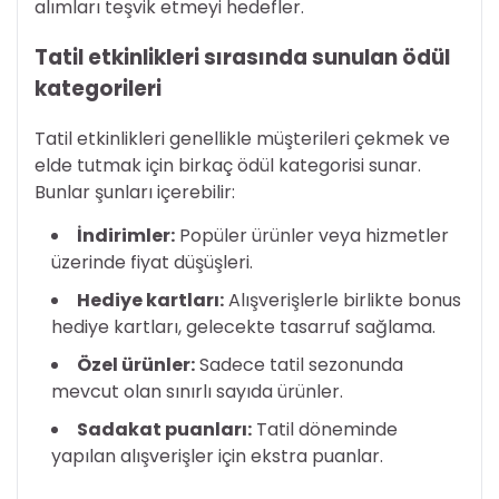
alımları teşvik etmeyi hedefler.
Tatil etkinlikleri sırasında sunulan ödül
kategorileri
Tatil etkinlikleri genellikle müşterileri çekmek ve
elde tutmak için birkaç ödül kategorisi sunar.
Bunlar şunları içerebilir:
İndirimler:
Popüler ürünler veya hizmetler
üzerinde fiyat düşüşleri.
Hediye kartları:
Alışverişlerle birlikte bonus
hediye kartları, gelecekte tasarruf sağlama.
Özel ürünler:
Sadece tatil sezonunda
mevcut olan sınırlı sayıda ürünler.
Sadakat puanları:
Tatil döneminde
yapılan alışverişler için ekstra puanlar.