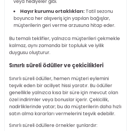
veya hediyeler gibi.
Hayır kurumu ortaklıkları:
Tatil sezonu
boyunca her alışveriş için yapılan bağışlar,
müşterilerin geri verme arzusuna hitap eder.
Bu temalı teklifler, yalnızca müşterileri çekmekle
kalmaz, aynı zamanda bir topluluk ve iyilik
duygusu oluşturur.
Sınırlı süreli ödüller ve çekicilikleri
Sınırlı süreli ödüller, hemen müşteri eylemini
teşvik eden bir aciliyet hissi yaratır. Bu ödüller
genellikle yalnızca kısa bir süre için mevcut olan
özel indirimler veya bonuslar içerir. Çekicilik,
nadirliklerinde yatar; bu da müşterilerin daha hızlı
satın alma kararları vermelerini teşvik edebilir.
Sınırlı süreli ödüllere örnekler şunlardır: