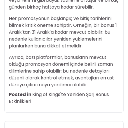
veya Yeni Yıl gibi büyük tatillerle örtüşür ve birkaç
günden birkaç haftaya kadar sürebilir.
Her promosyonun başlangıç ve bitiş tarihlerini
bilmek kritik öneme sahiptir. Örneğin, bir bonus 1
Aralık’tan 31 Aralık’a kadar mevcut olabilir; bu
nedenle kullanıcılar yeniden yüklemelerini
planlarken buna dikkat etmelidir.
Ayrıca, bazı platformlar, bonusların mevcut
olduğu promosyon dönemi içinde belirli zaman
dilimlerine sahip olabilir; bu nedenle detayları
düzenli olarak kontrol etmek, avantajları en üst
düzeye çıkarmaya yardımcı olabilir.
Posted in
King of Kings'te Yeniden Şarj Bonus
Etkinlikleri