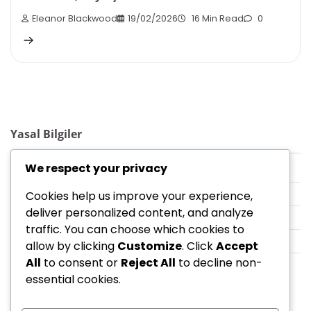
Eleanor Blackwood
19/02/2026
16 Min Read
0
Yasal Bilgiler
We respect your privacy
Gizlilik Politikası
Çerez Tercihleri
Cookies help us improve your experience,
deliver personalized content, and analyze
Bize Ulaşın
traffic. You can choose which cookies to
Kullanıcı Sözleşmesi
allow by clicking
Customize
. Click
Accept
All
to consent or
Reject All
to decline non-
Hikayemiz
essential cookies.
Ara