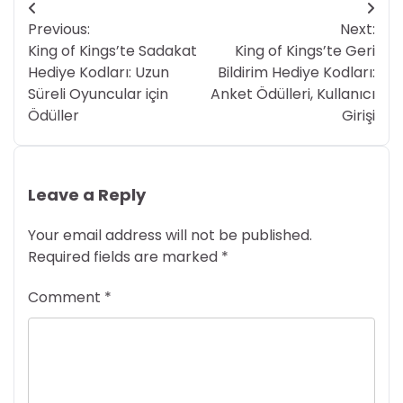
Post
Previous:
Next:
navigation
King of Kings’te Sadakat
King of Kings’te Geri
Hediye Kodları: Uzun
Bildirim Hediye Kodları:
Süreli Oyuncular için
Anket Ödülleri, Kullanıcı
Ödüller
Girişi
Leave a Reply
Your email address will not be published.
Required fields are marked
*
Comment
*